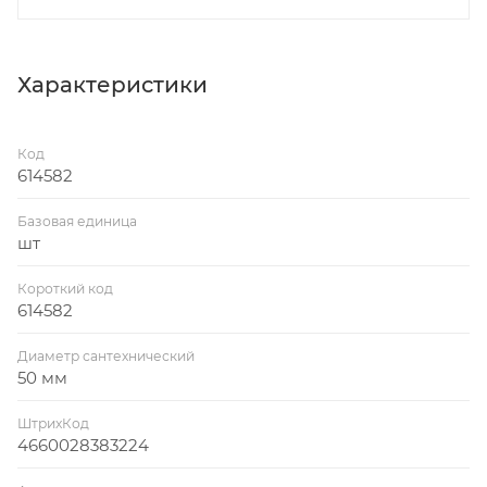
Характеристики
Код
614582
Базовая единица
шт
Короткий код
614582
Диаметр сантехнический
50 мм
ШтрихКод
4660028383224