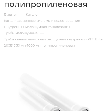
полипропиленовая
—
—
Главная
Каталог
—
Канализационные системы и водоотведение
—
Внутренняя малошумная канализация
—
Трубы малошумные
Труба канализационная бесшумная внутренняя РТП Elite
21053 D50 мм-1000 мм полипропиленовая