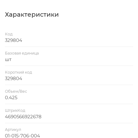
Характеристики
Код
329804
Базовая единица
шт
Короткий код
329804
Объем/Вес
0.425
ШтрихКод
4690566922678
Артикул
01-015-706-004