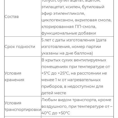
Толуол, бутил ацетат, ацетон,
этилацетат, ксилен, бутиловый
эфир этиленгликоля,
Состав
циклогексанон, акриловая смола,
хлорированная ПП-смола,
функциональные добавки
5 лет с даты изготовления (дата
Срок годности
изготовления, номер партии
указаны на дне баллона)
В крытых сухих вентилируемых
помещениях при температуре от
Условия
+5°С до +25°С, на расстоянии не
хранения
менее 1 м от нагревательных
приборов, в недоступном для
детей месте
Любым видом транспорта, кроме
Условия
воздушного, при температуре от –
транспортировки
40°С до +50°С