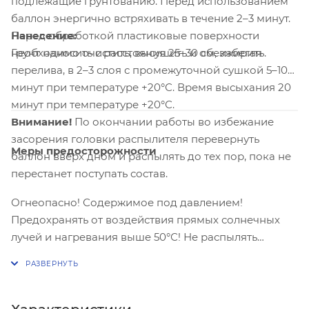
подлежащие грунтованию. Перед использованием
баллон энергично встряхивать в течение 2–3 минут.
Нанесение:
Перед обработкой пластиковые поверхности
Грунт наносить с расстояния 25–30 см, избегая
необходимо очистить, высушить и обезжирить.
перелива, в 2–3 слоя с промежуточной сушкой 5–10
минут при температуре +20°С. Время высыхания 20
минут при температуре +20°С.
Внимание!
По окончании работы во избежание
засорения головки распылителя перевернуть
Меры предосторожности
баллон вверх дном и распылять до тех пор, пока не
перестанет поступать состав.
Огнеопасно! Содержимое под давлением!
Предохранять от воздействия прямых солнечных
лучей и нагревания выше 50°С! Не распылять
вблизи источников открытого огня и раскаленных
предметов! Не курить во время пользования! Не
разбирать и не давать детям! Не вдыхать испарения
и брызги! Избегать попадания внутрь, на открытую