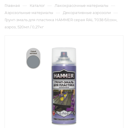
—
—
—
Главная
Каталог
Лакокрасочные материалы
—
—
Аэрозольные материалы
Декоративные аэрозоли
Грунт-эмаль для пластика HAMMER серая RAL 7038 б/сохн,
аэроз, 520мл / 0,27кг