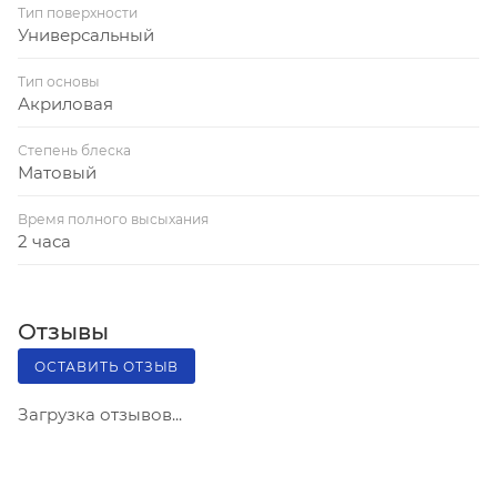
Тип поверхности
окончании работы во избежание засорения
Универсальный
головки распылителя перевернуть баллон вверх
дном и распылять до тех пор, пока не перестанет
Тип основы
Акриловая
поступать состав
Степень блеска
Матовый
Время полного высыхания
2 часа
Отзывы
ОСТАВИТЬ ОТЗЫВ
Загрузка отзывов...