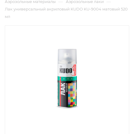
—
—
Аэрозольные материалы
Аэрозольные лаки
Лак универсальный акриловый KUDO KU-9004 матовый 520
мл