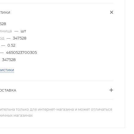
СТИКИ
528
диница
—
шт
код
—
347528
—
0.52
—
4650523700305
347528
ристики
ОСТАВКА
ительна только для интернет-магазина и может отличаться
зничных магазинах