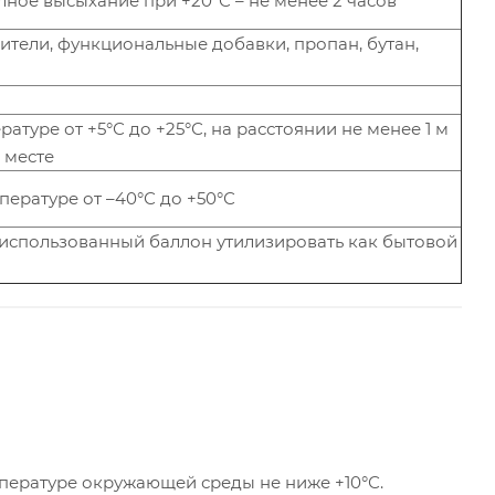
лное высыхание при +20°С – не менее 2 часов
ители, функциональные добавки, пропан, бутан,
туре от +5°С до +25°С, на расстоянии не менее 1 м
 месте
ературе от –40°С до +50°С
; использованный баллон утилизировать как бытовой
мпературе окружающей среды не ниже +10°С.