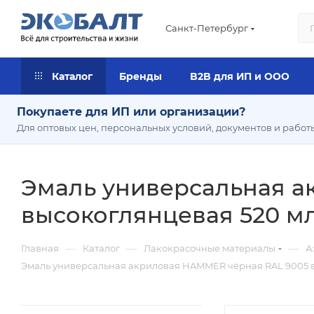
Санкт-Петербург
Каталог
Бренды
B2B для ИП и ООО
Покупаете для ИП или организации?
Для оптовых цен, персональных условий, документов и работ
Эмаль универсальная а
высокоглянцевая 520 мл 
—
—
—
Главная
Каталог
Лакокрасочные материалы
А
Эмаль универсальная акриловая HAMMER чёрная RAL 9005 вы