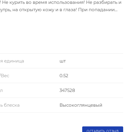
 Не курить во время использования! Не разбирать и
утрь, на открытую кожу и в глаза! При попадании
лаза промыть водой, при необходимости обратиться к
ть средства защиты кожи, глаз и органов дыхания.
я единица
шт
/Вес
0.52
л
347528
ь блеска
Высокоглянцевый
ОСТАВИТЬ ОТЗЫВ