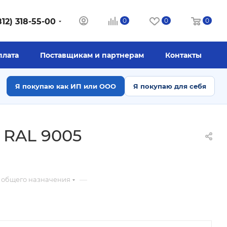
812) 318-55-00
0
0
0
плата
Поставщикам и партнерам
Контакты
Я покупаю как ИП или ООО
Я покупаю для себя
 RAL 9005
—
 общего назначения