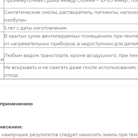
Промежуточная сушка между слоями – 10–20 минут; по
Синтетические смолы, растворитель, пигменты, наполн
изобутан
5 лет с даты изготовления
В крытых сухих вентилируемых помещениях при темпера
от нагревательных приборов, в недоступном для детей
Любым видом транспорта, кроме воздушного, при темп
ки
Не вскрывать и не сжигать даже после использования
отход
 применению
несении:
 наилучших результатов следует наносить эмаль при те