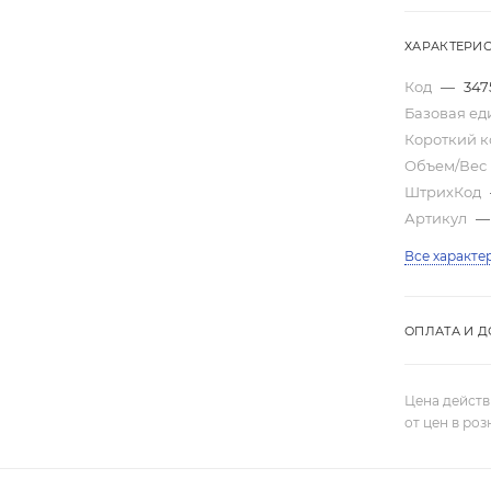
ХАРАКТЕРИ
Код
—
347
Базовая е
Короткий 
Объем/Вес
ШтрихКод
Артикул
—
Все характе
ОПЛАТА И Д
Цена действ
от цен в ро