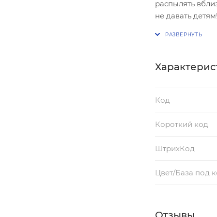
распылять вблиз
не давать детям
внутрь немедлен
врачу. Хранить 
Избегать воздей
Характерис
Код
Короткий код
ШтрихКод
Цвет/База под 
Отзывы