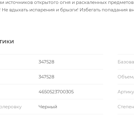
и источников открытого огня и раскаленных предметов!
! Не вдыхать испарения и брызги! Избегать попадания вн
но обратиться к врачу. При попадании на кожу или в г
и использовать в хорошо проветриваемом месте, применя
ствия статического электричества.
тики
347528
Базова
347528
Объем
4650523700305
Артику
колеровку
Черный
Степен