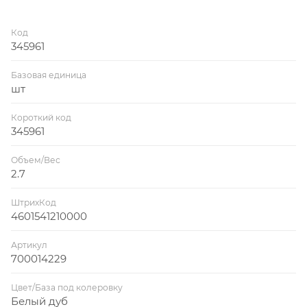
Код
345961
Базовая единица
шт
Короткий код
345961
Объем/Вес
2.7
ШтрихКод
4601541210000
Артикул
700014229
Цвет/База под колеровку
Белый дуб