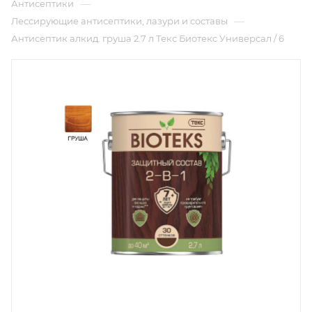
—
Антисептики
—
Лессирующие антисептики, лазури и составы
Антисептик алкид. груша 2.7 л Текс Биотекс Универсал / 6