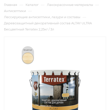
—
—
—
Главная
Каталог
Лакокрасочные материалы
—
Антисептики
—
Лессирующие антисептики, лазури и составы
Деревозащитный декоративный состав ALTAY ULTRA
Бесцветный Terratex 2,25кг / 3л