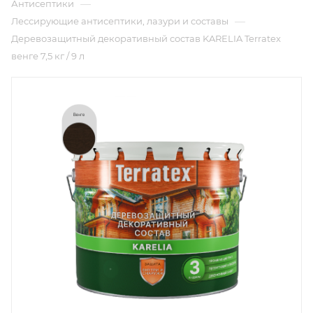
—
Антисептики
—
Лессирующие антисептики, лазури и составы
Деревозащитный декоративный состав KARELIA Terratex
венге 7,5 кг / 9 л