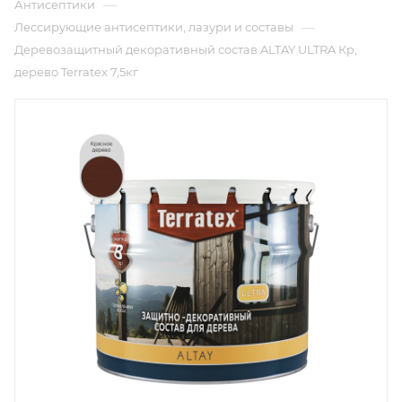
—
Антисептики
—
Лессирующие антисептики, лазури и составы
Деревозащитный декоративный состав ALTAY ULTRA Кр,
дерево Terratex 7,5кг