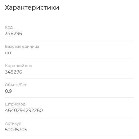
Характеристики
Код
348296
Базовая единица
шт
Короткий код
348296
Объем/Вес
0.9
ШтрихКод
4640294292260
Артикул
50035705