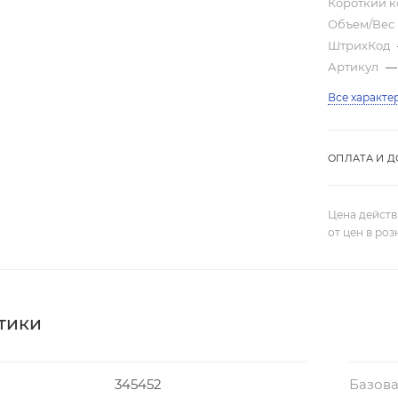
Короткий 
Объем/Вес
ШтрихКод
Артикул
—
Все характе
ОПЛАТА И Д
Цена действ
от цен в ро
тики
345452
Базова