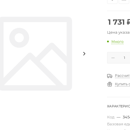
1 731
Цена указа
Много
Рассчит
Купить 
ХАРАКТЕРИ
Код
—
345
Базовая е