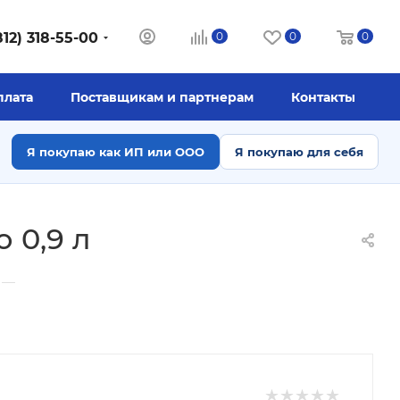
812) 318-55-00
0
0
0
плата
Поставщикам и партнерам
Контакты
Я покупаю как ИП или ООО
Я покупаю для себя
 0,9 л
—