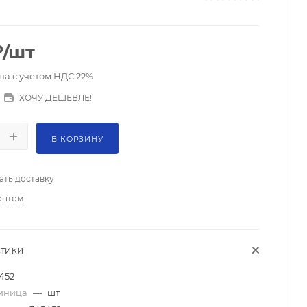
₽
/шт
на с учетом НДС 22%
ХОЧУ ДЕШЕВЛЕ!
В КОРЗИНУ
ать доставку
оптом
СТИКИ
452
диница
—
шт