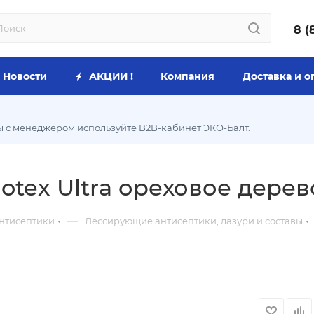
8 (
Новости
АКЦИИ !
Компания
Доставка и о
ы с менеджером используйте B2B-кабинет ЭКО-Балт.
otex Ultra ореховое дерево
—
нтисептики
Лессирующие антисептики, лазури и составы