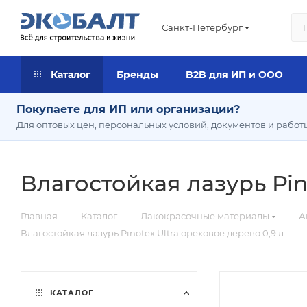
Санкт-Петербург
Каталог
Бренды
B2B для ИП и ООО
Покупаете для ИП или организации?
Для оптовых цен, персональных условий, документов и работ
Влагостойкая лазурь Pin
—
—
—
Главная
Каталог
Лакокрасочные материалы
А
Влагостойкая лазурь Pinotex Ultra ореховое дерево 0,9 л
КАТАЛОГ