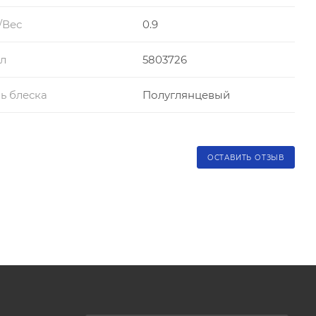
/Вес
0.9
л
5803726
ь блеска
Полуглянцевый
ОСТАВИТЬ ОТЗЫВ