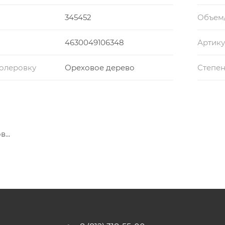
345452
Объем
4630049106348
Артику
колеровку
Ореховое дерево
Степен
...