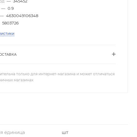
код
—
345452
—
0.9
—
4630049106348
5803726
ристики
ОСТАВКА
ительна только для интернет-магазина и может отличаться
зничных магазинах
я единица
шт