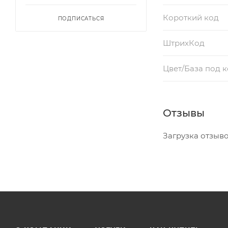
Короткий код
ПОДПИСАТЬСЯ
ШтрихКод
Цвет/База под 
Отзывы
Загрузка отзывов