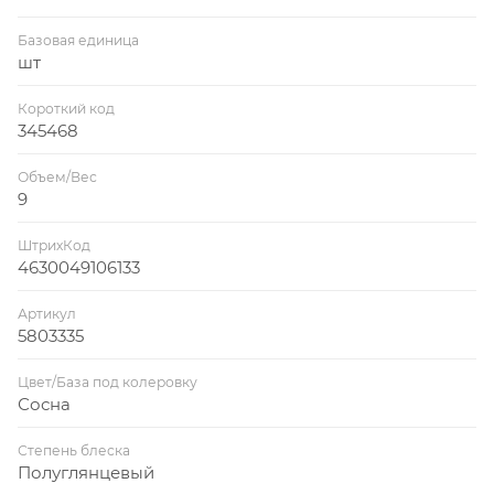
Базовая единица
шт
Короткий код
345468
Объем/Вес
9
ШтрихКод
4630049106133
Артикул
5803335
Цвет/База под колеровку
Сосна
Степень блеска
Полуглянцевый