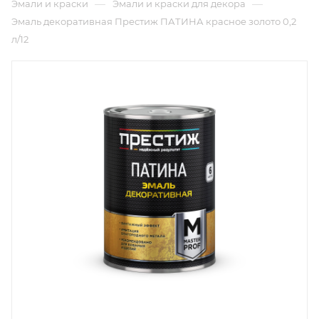
—
—
Эмали и краски
Эмали и краски для декора
Эмаль декоративная Престиж ПАТИНА красное золото 0,2
л/12