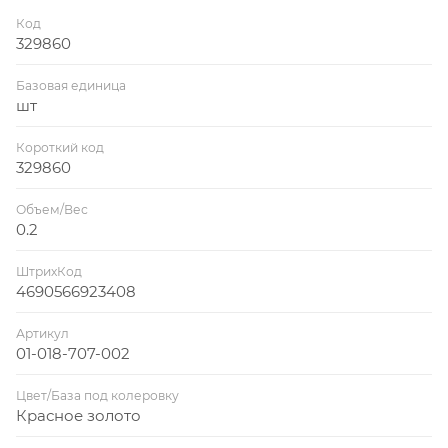
Код
329860
Базовая единица
шт
Короткий код
329860
Объем/Вес
0.2
ШтрихКод
4690566923408
Артикул
01-018-707-002
Цвет/База под колеровку
Красное золото