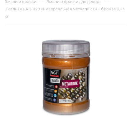
—
—
Эмали и краски
Эмали и краски для декора
Эмаль ВД-АК-1179 универсальная металлик ВГТ бронза 0,23
кг