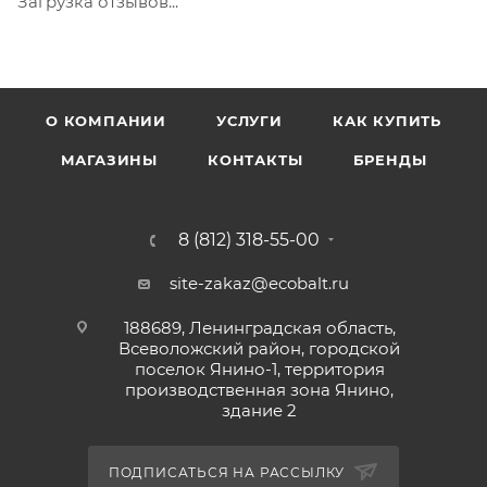
Загрузка отзывов...
тампоном в 1-2 слоя Уход за покрытием: Полный
набор прочности и устойчивость к влажной уборке
достигается через 2 недели Не рекомендуется:
Окраска поверхностей при повышенной влажности
О КОМПАНИИ
УСЛУГИ
КАК КУПИТЬ
и температуре ниже +7°С Хранение: В плотно
закрытой таре при температуре от 0°С до +40°С. Не
МАГАЗИНЫ
КОНТАКТЫ
БРЕНДЫ
замораживать. Срок годности 24 месяца с даты
изготовления.
8 (812) 318-55-00
site-zakaz@ecobalt.ru
188689, Ленинградская область,
Всеволожский район, городской
поселок Янино-1, территория
производственная зона Янино,
здание 2
ПОДПИСАТЬСЯ НА РАССЫЛКУ