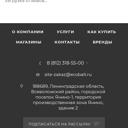
Загрузка отзывов...
валиком или тампоном в 1-2 слоя Уход за
покрытием: Полный набор прочности и
устойчивость к влажной уборке достигается через 2
недели Не рекомендуется: Окраска поверхностей
О КОМПАНИИ
УСЛУГИ
КАК КУПИТЬ
при повышенной влажности и температуре ниже
+7°С Хранение: В плотно закрытой таре при
МАГАЗИНЫ
КОНТАКТЫ
БРЕНДЫ
температуре от 0°С до +40°С. Не замораживать.
Срок годности 24 месяца с даты изготовления
8 (812) 318-55-00
site-zakaz@ecobalt.ru
188689, Ленинградская область,
Всеволожский район, городской
поселок Янино-1, территория
производственная зона Янино,
здание 2
ПОДПИСАТЬСЯ НА РАССЫЛКУ