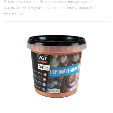
—
—
Эмали и краски
Эмали и краски для декора
Эмаль ВД-АК-1179 универсальная перламутровая ВГТ
бронза 1 кг