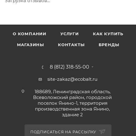
Загрузка отзывов...
валиком или тампоном в 1-2 слоя Уход за
покрытием: Полный набор прочности и
устойчивость к влажной уборке достигается через 2
недели Не рекомендуется: Окраска поверхностей
О КОМПАНИИ
УСЛУГИ
КАК КУПИТЬ
при повышенной влажности и температуре ниже
+7°С Хранение: В плотно закрытой таре при
МАГАЗИНЫ
КОНТАКТЫ
БРЕНДЫ
температуре от 0°С до +40°С. Не замораживать.
Срок годности 24 месяца с даты изготовления
8 (812) 318-55-00
site-zakaz@ecobalt.ru
188689, Ленинградская область,
Всеволожский район, городской
поселок Янино-1, территория
производственная зона Янино,
здание 2
ПОДПИСАТЬСЯ НА РАССЫЛКУ