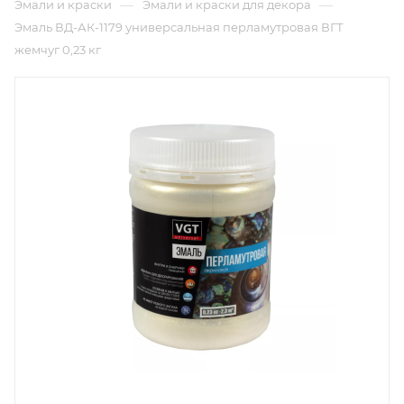
—
—
Эмали и краски
Эмали и краски для декора
Эмаль ВД-АК-1179 универсальная перламутровая ВГТ
жемчуг 0,23 кг