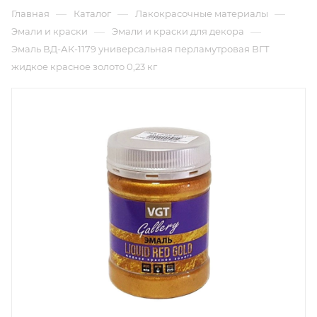
—
—
—
Главная
Каталог
Лакокрасочные материалы
—
—
Эмали и краски
Эмали и краски для декора
Эмаль ВД-АК-1179 универсальная перламутровая ВГТ
жидкое красное золото 0,23 кг