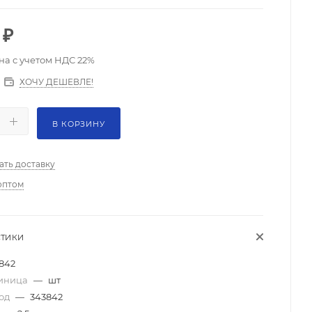
₽
на с учетом НДС 22%
ХОЧУ ДЕШЕВЛЕ!
В КОРЗИНУ
ать доставку
оптом
СТИКИ
842
диница
—
шт
код
—
343842