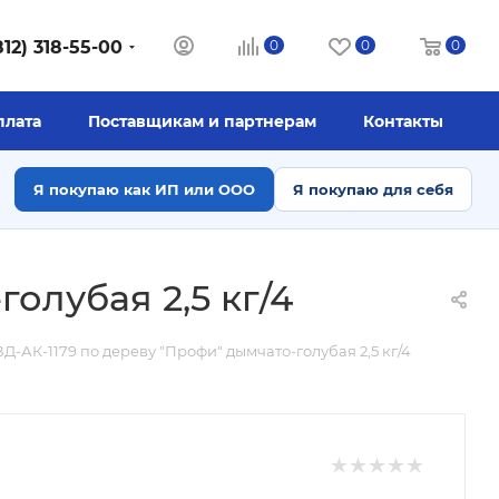
812) 318-55-00
0
0
0
плата
Поставщикам и партнерам
Контакты
Я покупаю как ИП или ООО
Я покупаю для себя
олубая 2,5 кг/4
Д-АК-1179 по дереву "Профи" дымчато-голубая 2,5 кг/4