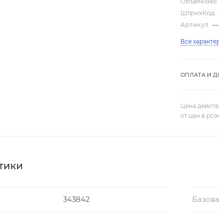
Объем/Вес
ШтрихКод
Артикул
—
Все характе
ОПЛАТА И Д
Цена действ
от цен в ро
тики
343842
Базова