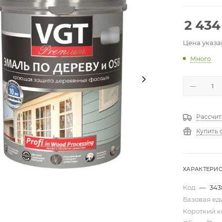
2 434
Цена указа
Много
Рассчит
Купить 
ХАРАКТЕРИ
Код
—
343
Базовая е
Короткий 