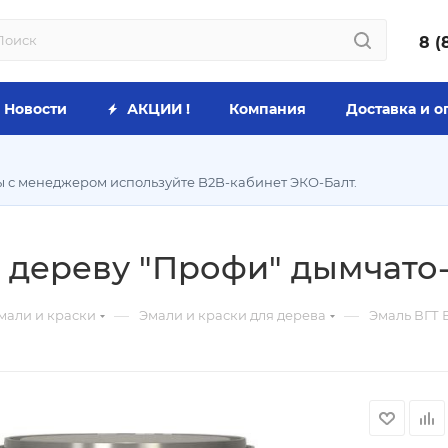
8 (
Новости
АКЦИИ !
Компания
Доставка и о
ы с менеджером используйте B2B-кабинет ЭКО-Балт.
 дереву "Профи" дымчато-г
—
—
мали и краски
Эмали и краски для дерева
Эмаль ВГТ В