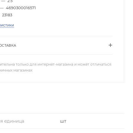
—
2.5
—
4690300016571
23183
ристики
ОСТАВКА
ительна только для интернет-магазина и может отличаться
зничных магазинах
я единица
шт