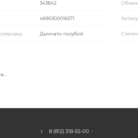
343842
Объем
4690300016571
Артику
колеровку
Дымчато-голубой
Степен
...
8 (812) 318-55-00