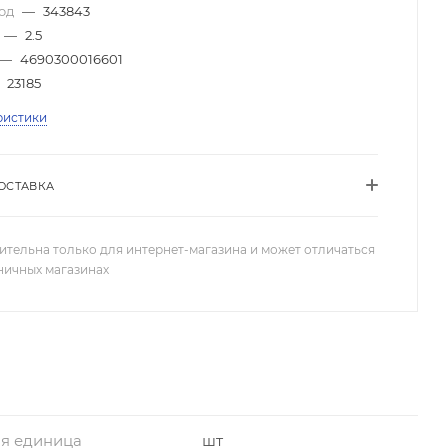
код
—
343843
—
2.5
—
4690300016601
23185
ристики
ОСТАВКА
ительна только для интернет-магазина и может отличаться
зничных магазинах
я единица
шт