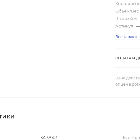
Короткий 
Объем/Вес
ШтрихКод
Артикул
—
Все характе
ОПЛАТА И Д
Цена действ
от цен в ро
тики
343843
Базова