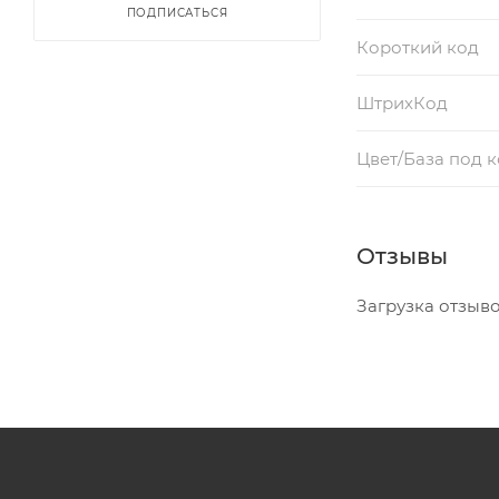
ПОДПИСАТЬСЯ
Короткий код
ШтрихКод
Цвет/База под 
Отзывы
Загрузка отзывов