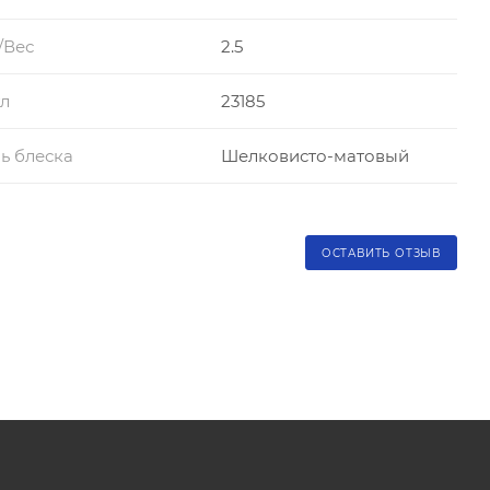
/Вес
2.5
л
23185
ь блеска
Шелковисто-матовый
ОСТАВИТЬ ОТЗЫВ