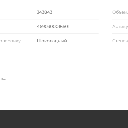
343843
Объем
4690300016601
Артику
колеровку
Шоколадный
Степен
...