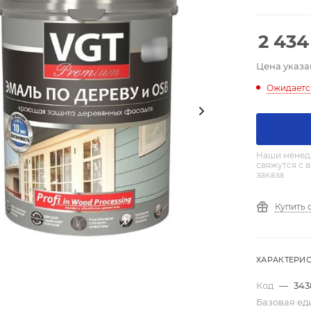
2 434
Цена указа
Ожидаетс
Наши менед
свяжутся с 
заказа
Купить 
ХАРАКТЕРИ
Код
—
343
Базовая е