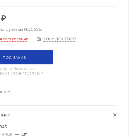
₽
на с учетом НДС 22%
ХОЧУ ДЕШЕВЛЕ!
я поступление
ПОД ЗАКАЗ
жеры обязательно
вами и уточнят условия
оптом
СТИКИ
843
диница
—
шт