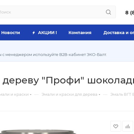
8 (
Новости
АКЦИИ !
Компания
Доставка и о
ы с менеджером используйте B2B-кабинет ЭКО-Балт.
 дереву "Профи" шоколадн
—
—
мали и краски
Эмали и краски для дерева
Эмаль ВГТ В