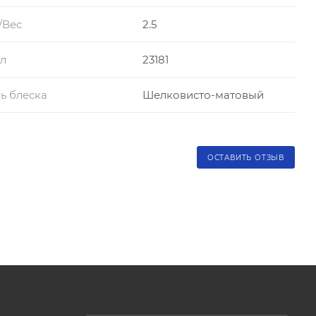
/Вес
2.5
л
23181
ь блеска
Шелковисто-матовый
ОСТАВИТЬ ОТЗЫВ