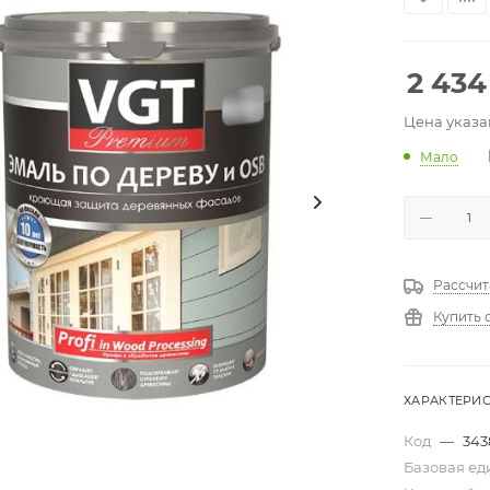
2 434
Цена указа
Мало
Рассчит
Купить 
ХАРАКТЕРИ
Код
—
343
Базовая е