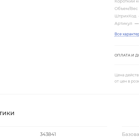
Короткий 
Объем/Вес
ШтрихКод
Артикул
—
Все характе
ОПЛАТА И Д
Цена действ
от цен в ро
тики
343841
Базова