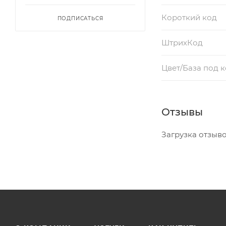
Короткий код
ПОДПИСАТЬСЯ
ШтрихКод
Цвет/База под 
Отзывы
Загрузка отзывов