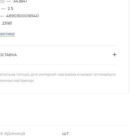
код
—
343841
—
2.5
—
4690300016540
23181
ристики
ОСТАВКА
ительна только для интернет-магазина и может отличаться
зничных магазинах
я единица
шт