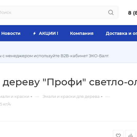
8 (
Новости
АКЦИИ !
Компания
Доставка и о
ы с менеджером используйте B2B-кабинет ЭКО-Балт.
 дереву "Профи" светло-ол
—
—
мали и краски
Эмали и краски для дерева
5 кг/4