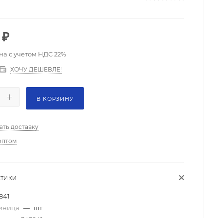
₽
на с учетом НДС 22%
ХОЧУ ДЕШЕВЛЕ!
В КОРЗИНУ
ать доставку
оптом
СТИКИ
841
диница
—
шт