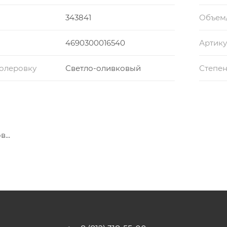
343841
Объем
4690300016540
Артику
колеровку
Светло-оливковый
Степен
...