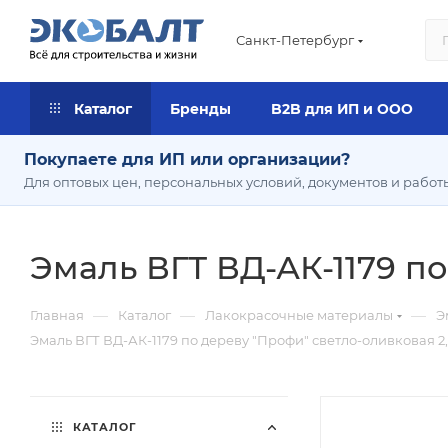
Санкт-Петербург
Каталог
Бренды
B2B для ИП и ООО
Покупаете для ИП или организации?
Для оптовых цен, персональных условий, документов и работ
Эмаль ВГТ ВД-АК-1179 по
—
—
—
Главная
Каталог
Лакокрасочные материалы
Э
Эмаль ВГТ ВД-АК-1179 по дереву "Профи" светло-оливковая 2,
КАТАЛОГ