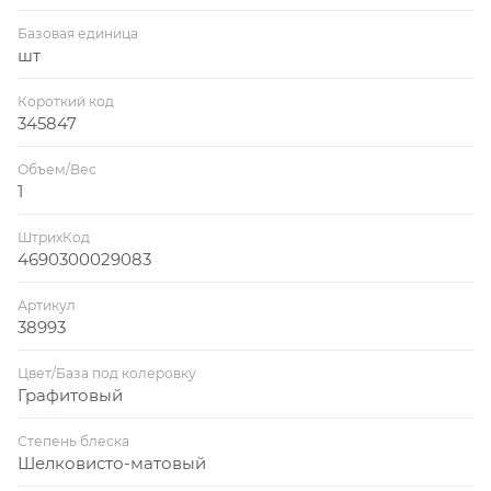
Базовая единица
шт
Короткий код
345847
Объем/Вес
1
ШтрихКод
4690300029083
Артикул
38993
Цвет/База под колеровку
Графитовый
Степень блеска
Шелковисто-матовый