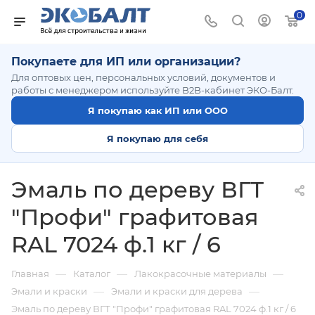
0
Покупаете для ИП или организации?
Для оптовых цен, персональных условий, документов и
работы с менеджером используйте B2B-кабинет ЭКО-Балт.
Я покупаю как ИП или ООО
Я покупаю для себя
Эмаль по дереву ВГТ
"Профи" графитовая
RAL 7024 ф.1 кг / 6
—
—
—
Главная
Каталог
Лакокрасочные материалы
—
—
Эмали и краски
Эмали и краски для дерева
Эмаль по дереву ВГТ "Профи" графитовая RAL 7024 ф.1 кг / 6