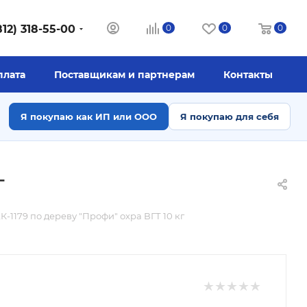
812) 318-55-00
0
0
0
плата
Поставщикам и партнерам
Контакты
Я покупаю как ИП или ООО
Я покупаю для себя
г
-1179 по дереву "Профи" охра ВГТ 10 кг