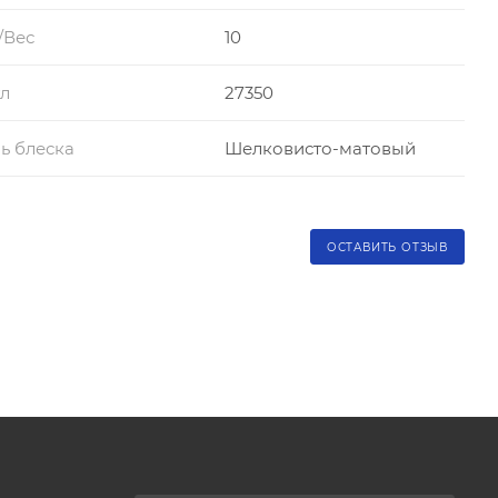
/Вес
10
л
27350
ь блеска
Шелковисто-матовый
ОСТАВИТЬ ОТЗЫВ