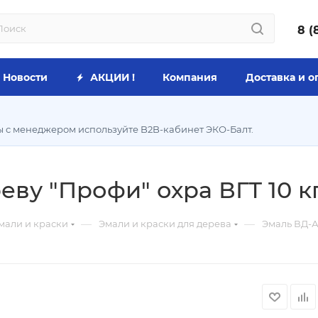
8 (
Новости
АКЦИИ !
Компания
Доставка и о
ы с менеджером используйте B2B-кабинет ЭКО-Балт.
еву "Профи" охра ВГТ 10 к
—
—
мали и краски
Эмали и краски для дерева
Эмаль ВД-АК