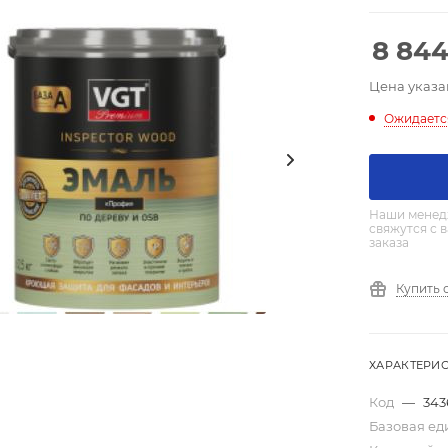
8 84
Цена указа
Ожидаетс
Наши менед
свяжутся с 
заказа
Купить 
ХАРАКТЕРИ
Код
—
343
Базовая е