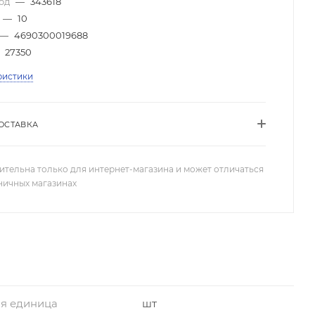
код
—
343618
—
10
—
4690300019688
27350
ристики
ОСТАВКА
ительна только для интернет-магазина и может отличаться
зничных магазинах
я единица
шт