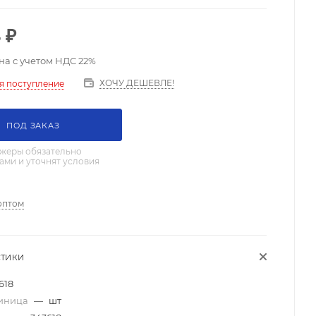
4
₽
на с учетом НДС 22%
ХОЧУ ДЕШЕВЛЕ!
я поступление
ПОД ЗАКАЗ
жеры обязательно
вами и уточнят условия
оптом
СТИКИ
618
диница
—
шт