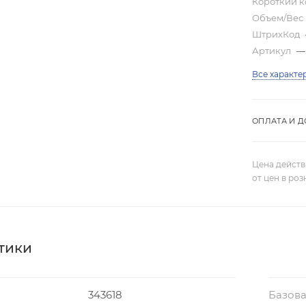
Короткий 
Объем/Вес
ШтрихКод
Артикул
—
Все характе
ОПЛАТА И Д
Цена действ
от цен в ро
тики
343618
Базова