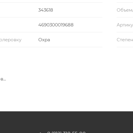
343618
Объем
4690300019688
Артику
колеровку
Охра
Степен
...