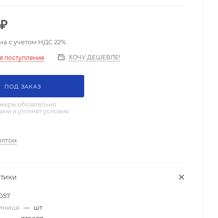
₽
на с учетом НДС 22%
ХОЧУ ДЕШЕВЛЕ!
я поступление
ПОД ЗАКАЗ
жеры обязательно
вами и уточнят условия
оптом
СТИКИ
057
диница
—
шт