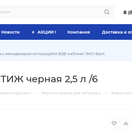
8 (
Новости
АКЦИИ !
Компания
Доставка и о
ы с менеджером используйте B2B-кабинет ЭКО-Балт.
ИЖ черная 2,5 л /6
—
—
мали и краски
Эмали и краски для металла
Эмаль мол