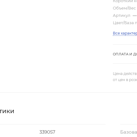
Короткий 
Объем/Вес
Артикул
—
Цвет/База 
Все характе
ОПЛАТА И Д
Цена действ
от цен в ро
тики
339057
Базова