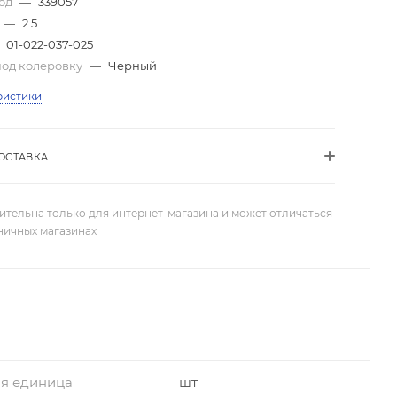
код
—
339057
—
2.5
01-022-037-025
под колеровку
—
Черный
ристики
ОСТАВКА
ительна только для интернет-магазина и может отличаться
зничных магазинах
я единица
шт