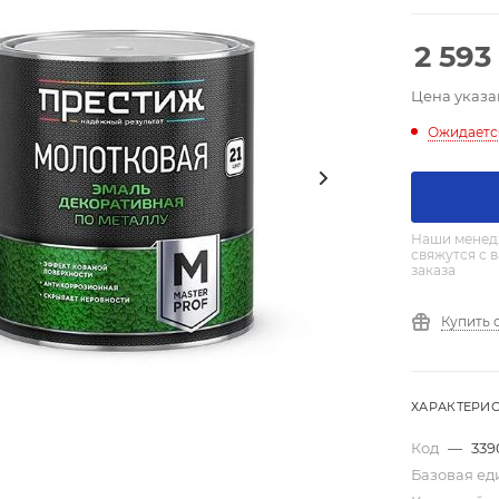
2 593
Цена указа
Ожидаетс
Наши менед
свяжутся с 
заказа
Купить 
ХАРАКТЕРИ
Код
—
339
Базовая е