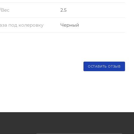
/Вес
2.5
аза под колеровку
Черный
ОСТАВИТЬ ОТЗЫВ