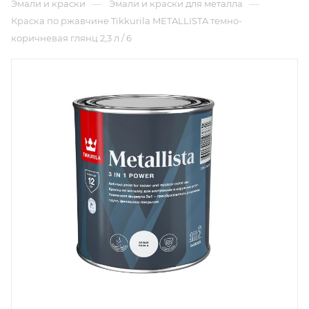
—
—
Эмали и краски
Эмали и краски для металла
Краска по ржавчине Tikkurila METALLISTA темно-
коричневая глянц 2,3 л / 6