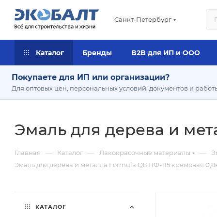
Санкт-Петербург
Каталог
Бренды
B2B для ИП и ООО
Покупаете для ИП или организации?
Для оптовых цен, персональных условий, документов и работ
Эмаль для дерева и мета
—
—
—
Главная
Каталог
Лакокрасочные материалы
Э
Эмаль для дерева и металла Formula Q8 ПФ-115 кремовая 0,8кг
КАТАЛОГ