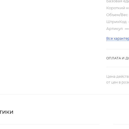
Базовая е
Короткий 
Объем/Вес
ШтрихКод
Артикул
—
Все характе
ОПЛАТА И Д
Цена действ
от цен в ро
тики