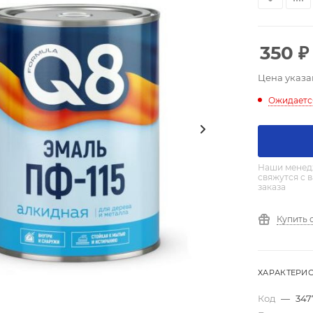
350
₽
Цена указа
Ожидаетс
Наши менед
свяжутся с 
заказа
Купить 
ХАРАКТЕРИ
Код
—
347