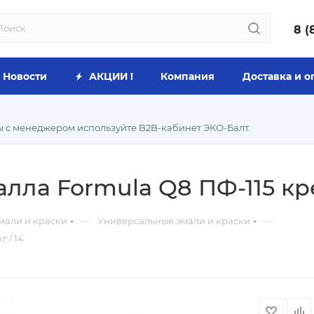
8 (
Новости
АКЦИИ !
Компания
Доставка и о
ы с менеджером используйте B2B-кабинет ЭКО-Балт.
лла Formula Q8 ПФ-115 кре
—
—
мали и краски
Универсальные эмали и краски
 / 14