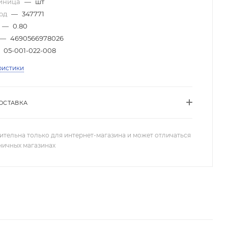
диница
—
шт
код
—
347771
—
0.80
—
4690566978026
05-001-022-008
ристики
ОСТАВКА
ительна только для интернет-магазина и может отличаться
зничных магазинах