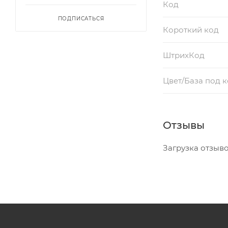
Код
ПОДПИСАТЬСЯ
Короткий код
ШтрихКод
Цвет/База под 
Отзывы
Загрузка отзывов