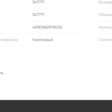
347771
Базова
347771
Объем
4690566978026
Артику
колеровку
Кремовый
Степен
...