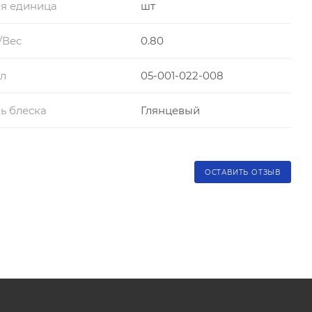
я единица
шт
/Вес
0.80
л
05-001-022-008
ь блеска
Глянцевый
ОСТАВИТЬ ОТЗЫВ