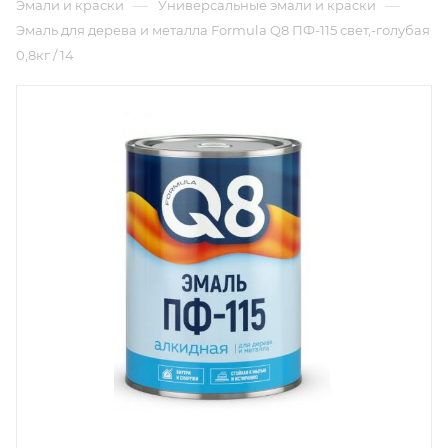
—
—
Эмали и краски
Универсальные эмали и краски
Эмаль для дерева и металла Formula Q8 ПФ-115 свет,-голубая
0,8кг / 14