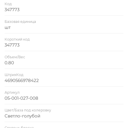
Код
347773
Базовая единица
шт
Короткий код
347773
Объем/Вес
0.80
ШтрихКод
4690566978422
Артикул
05-001-027-008
Цвет/База под колеровку
Светло-голубой
Степень блеска