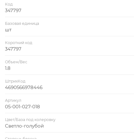
Код
347797
Базовая единица
шт
Короткий код
347797
Объем/Вес
1.8
ШтрихКод
4690566978446
Артикул
05-001-027-018
Цвет/База под колеровку
Светло-голубой
Степень блеска