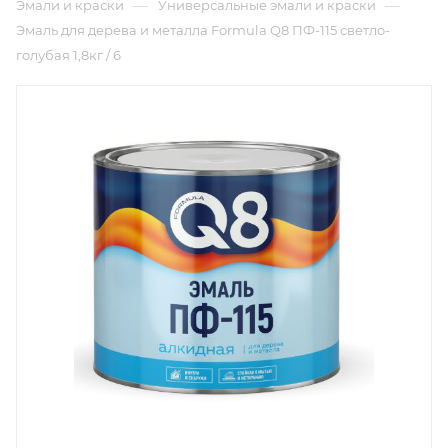
—
—
Эмали и краски
Универсальные эмали и краски
Эмаль для дерева и металла Formula Q8 ПФ-115 светло-
голубая 1,8кг / 6