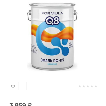
3 859
₽