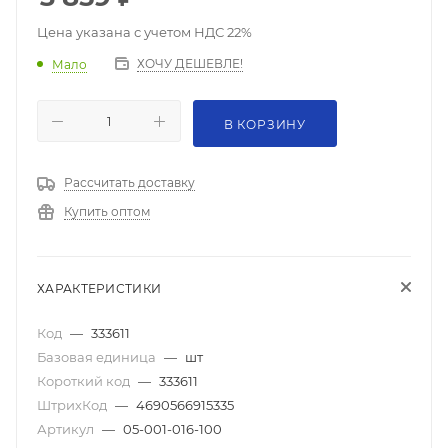
Цена указана с учетом НДС 22%
ХОЧУ ДЕШЕВЛЕ!
Мало
В КОРЗИНУ
Рассчитать доставку
Купить оптом
ХАРАКТЕРИСТИКИ
Код
—
333611
Базовая единица
—
шт
Короткий код
—
333611
ШтрихКод
—
4690566915335
Артикул
—
05-001-016-100