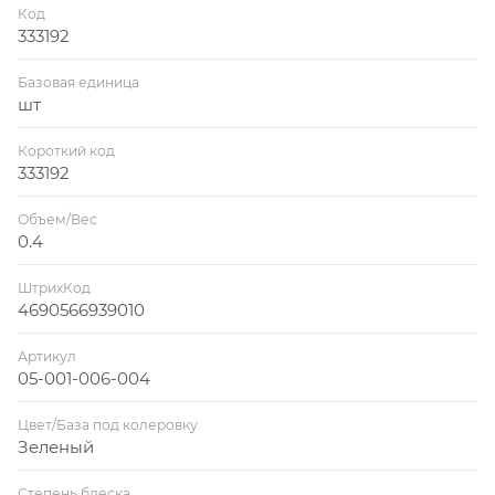
Код
333192
Базовая единица
шт
Короткий код
333192
Объем/Вес
0.4
ШтрихКод
4690566939010
Артикул
05-001-006-004
Цвет/База под колеровку
Зеленый
Степень блеска