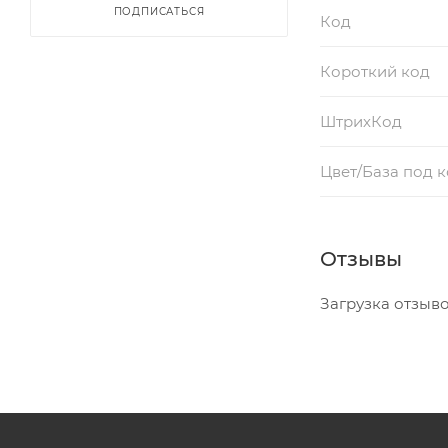
ПОДПИСАТЬСЯ
Код
Короткий код
ШтрихКод
Цвет/База под 
Отзывы
Загрузка отзывов