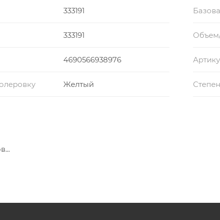
333191
Базова
333191
Объем
4690566938976
Артику
колеровку
Желтый
Степен
...