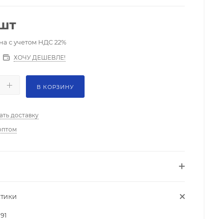
/шт
на с учетом НДС 22%
ХОЧУ ДЕШЕВЛЕ!
В КОРЗИНУ
ать доставку
оптом
СТИКИ
191