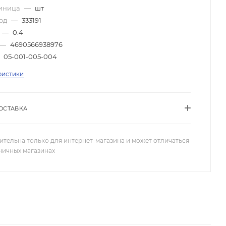
диница
—
шт
код
—
333191
—
0.4
—
4690566938976
05-001-005-004
ристики
ОСТАВКА
ительна только для интернет-магазина и может отличаться
зничных магазинах