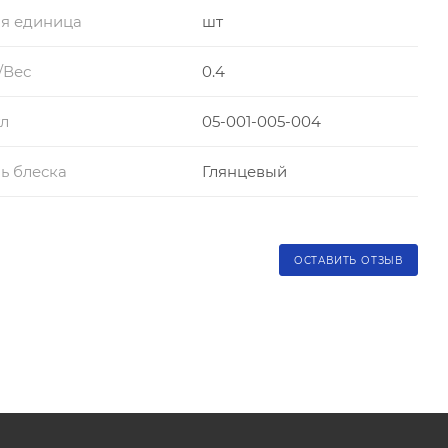
я единица
шт
/Вес
0.4
л
05-001-005-004
ь блеска
Глянцевый
ОСТАВИТЬ ОТЗЫВ