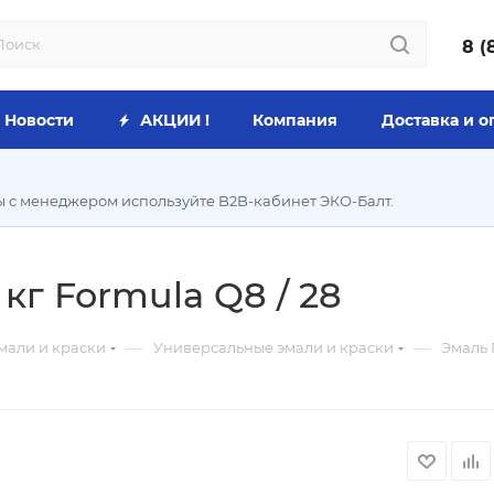
8 (
Новости
АКЦИИ !
Компания
Доставка и о
ы с менеджером используйте B2B-кабинет ЭКО-Балт.
кг Formula Q8 / 28
—
—
мали и краски
Универсальные эмали и краски
Эмаль 