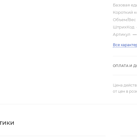
Базовая е
Короткий 
Объем/Вес
ШтрихКод
Артикул
—
Все характе
ОПЛАТА И Д
Цена действ
от цен в ро
тики