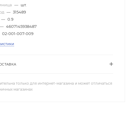
диница
—
шт.
код
—
315489
—
0.9
—
4607145938487
02-001-007-009
ристики
ОСТАВКА
ительна только для интернет-магазина и может отличаться
зничных магазинах