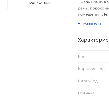
Эмаль ПФ-115 К
ПОДПИСАТЬСЯ
рамы, подоконни
помещения. Лег
покрытие. Обла
моющих средств.
Износостойкая •
Осыпающиеся и 
Характерис
поверхности от
окалины, обезж
Код
применению. Пе
5%. Наносить 1-
Короткий код
80%. Избегать с
уменьшит расхо
ШтрихКод
одной партии и 
Новинка