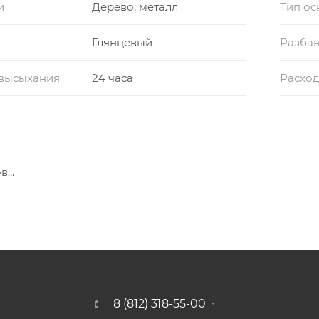
и
Дерево, металл
Тип о
Глянцевый
Разбав
 высыхания
24 часа
Расхо
...
8 (812) 318-55-00