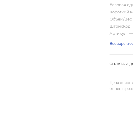
Базовая е
Короткий 
Объем/Вес
ШтрихКод
Артикул
—
Все характе
ОПЛАТА И Д
Цена действ
от цен в ро