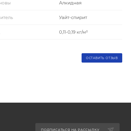
сновы
Алкидная
итель
Уайт-спирит
д
0,11-0,19 кг/м²
ОСТАВИТЬ ОТЗЫВ
ПОДПИСАТЬСЯ НА РАССЫЛКУ