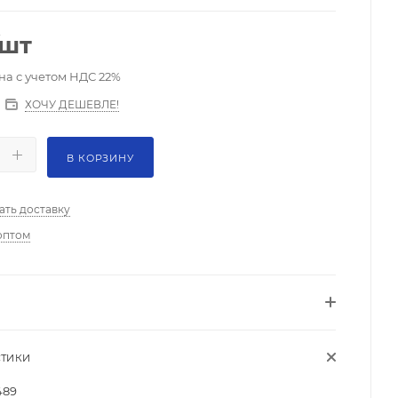
/шт
на с учетом НДС 22%
ХОЧУ ДЕШЕВЛЕ!
В КОРЗИНУ
ать доставку
оптом
СТИКИ
489