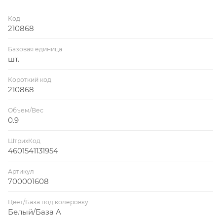
Код
210868
Базовая единица
шт.
Короткий код
210868
Объем/Вес
0.9
ШтрихКод
4601541131954
Артикул
700001608
Цвет/База под колеровку
Белый/База A