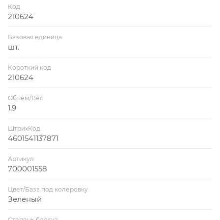
Код
210624
Базовая единица
шт.
Короткий код
210624
Объем/Вес
1.9
ШтрихКод
4601541137871
Артикул
700001558
Цвет/База под колеровку
Зеленый
Степень блеска