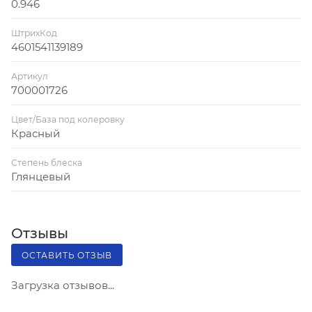
0.946
24 кг, 60 кг
ШтрихКод
4601541139189
Артикул
700001726
Цвет/База под колеровку
Красный
Степень блеска
Глянцевый
Отзывы
ОСТАВИТЬ ОТЗЫВ
Загрузка отзывов...