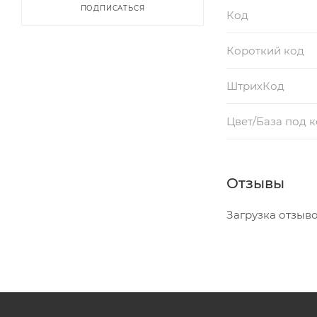
ПОДПИСАТЬСЯ
Код
Короткий код
ШтрихКод
Цвет/База под 
Отзывы
Загрузка отзывов