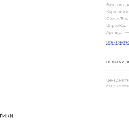
Базовая е
Короткий 
Объем/Вес
ШтрихКод
Артикул
—
Все характе
ОПЛАТА И Д
Цена действ
от цен в ро
тики