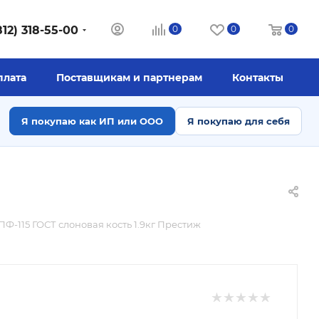
812) 318-55-00
0
0
0
плата
Поставщикам и партнерам
Контакты
Я покупаю как ИП или ООО
Я покупаю для себя
ПФ-115 ГОСТ слоновая кость 1.9кг Престиж