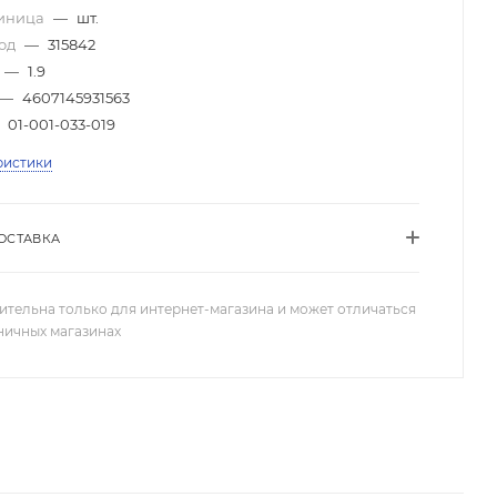
диница
—
шт.
код
—
315842
—
1.9
—
4607145931563
01-001-033-019
ристики
ОСТАВКА
ительна только для интернет-магазина и может отличаться
зничных магазинах