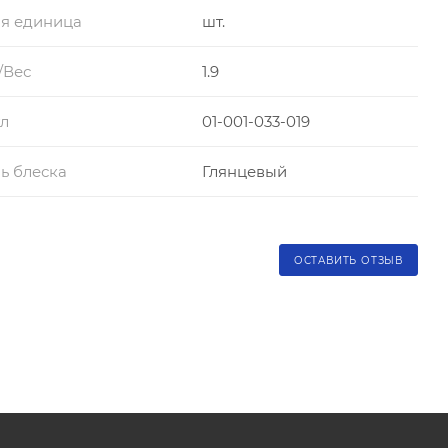
я единица
шт.
/Вес
1.9
л
01-001-033-019
ь блеска
Глянцевый
ОСТАВИТЬ ОТЗЫВ