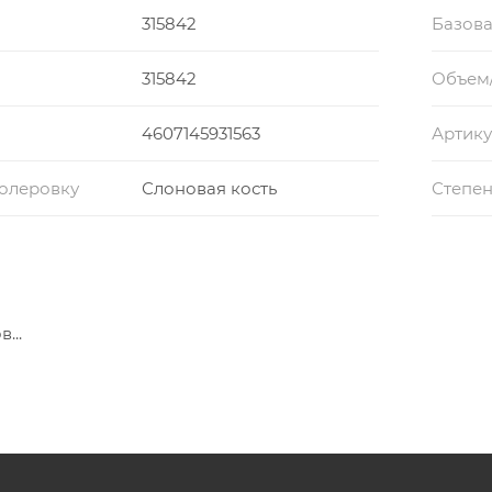
315842
Базова
315842
Объем
4607145931563
Артику
колеровку
Слоновая кость
Степен
...