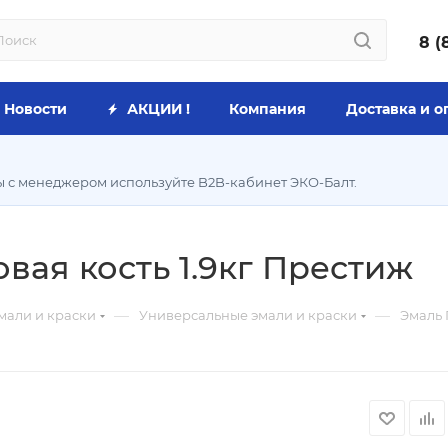
8 (
Новости
АКЦИИ !
Компания
Доставка и о
ы с менеджером используйте B2B-кабинет ЭКО-Балт.
вая кость 1.9кг Престиж
—
—
мали и краски
Универсальные эмали и краски
Эмаль 