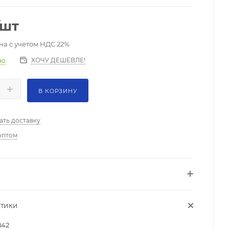
/шт
на с учетом НДС 22%
ХОЧУ ДЕШЕВЛЕ!
но
В КОРЗИНУ
ать доставку
оптом
СТИКИ
842