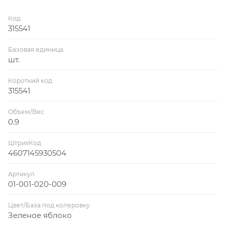
Код
315541
Базовая единица
шт.
Короткий код
315541
Объем/Вес
0.9
ШтрихКод
4607145930504
Артикул
01-001-020-009
Цвет/База под колеровку
Зеленое яблоко