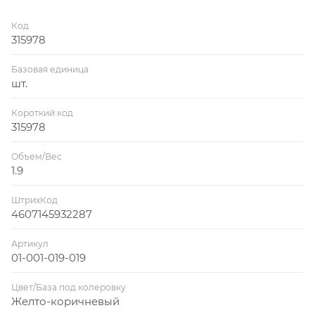
Код
315978
Базовая единица
шт.
Короткий код
315978
Объем/Вес
1.9
ШтрихКод
4607145932287
Артикул
01-001-019-019
Цвет/База под колеровку
Желто-коричневый