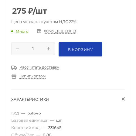
275
₽
/шт
Цена указана с учетом НДС 22%
ХОЧУ ДЕШЕВЛЕ!
Много
В КОРЗИНУ
Рассчитать доставку
Купить оптом
ХАРАКТЕРИСТИКИ
Код
—
331645
Базовая единица
—
шт
Короткий код
—
331645
Объем/Вес
—
0.80