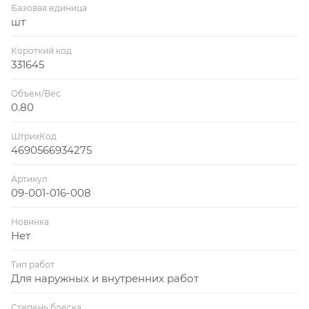
Базовая единица
шт
Короткий код
331645
Объем/Вес
0.80
ШтрихКод
4690566934275
Артикул
09-001-016-008
Новинка
Нет
Тип работ
Для наружных и внутренних работ
Степень блеска