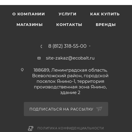
+35°С и относительной влажности до 80%. Избегать
сквозняков и прямых солнечных лучей.
О КОМПАНИИ
УСЛУГИ
КАК КУПИТЬ
Рекомендации: Перед нанесением использовать
Грунт ГФ-021. Это уменьшит расход эмали и повысит
МАГАЗИНЫ
КОНТАКТЫ
БРЕНДЫ
долговечность покрытия. При окрашивании
больших площадей использовать продукт одной
8 (812) 318-55-00
партии и даты изготовления.
site-zakaz@ecobalt.ru
188689, Ленинградская область,
Всеволожский район, городской
поселок Янино-1, территория
производственная зона Янино,
здание 2
ПОДПИСАТЬСЯ НА РАССЫЛКУ
ПОЛИТИКА КОНФИДЕНЦИАЛЬНОСТИ