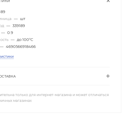
СТИКИ
189
диница
—
шт
код
—
339189
—
0.9
кость
—
до 100°С
—
4690566918466
ристики
ОСТАВКА
ительна только для интернет-магазина и может отличаться
зничных магазинах