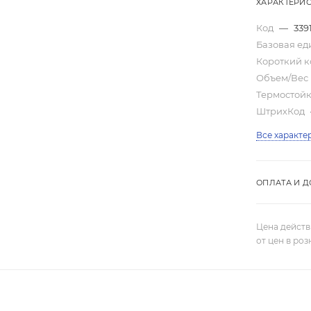
ХАРАКТЕРИ
Код
—
339
Базовая е
Короткий 
Объем/Вес
Термостой
ШтрихКод
Все характе
ОПЛАТА И Д
Цена действ
от цен в ро