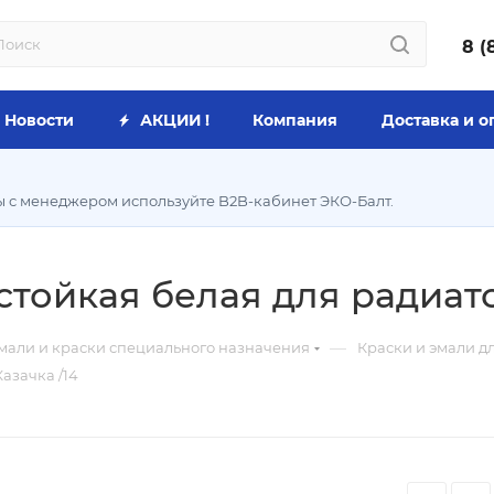
8 (
Новости
АКЦИИ !
Компания
Доставка и о
ы с менеджером используйте B2B-кабинет ЭКО-Балт.
тойкая белая для радиатор
—
мали и краски специального назначения
Краски и эмали д
азачка /14