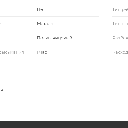
Нет
Тип ра
и
Металл
Тип о
Полуглянцевый
Разбав
 высыхания
1 час
Расхо
...