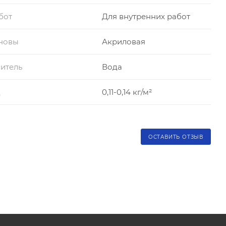
бот
Для внутренних работ
сновы
Акриловая
итель
Вода
д
0,11-0,14 кг/м²
ОСТАВИТЬ ОТЗЫВ