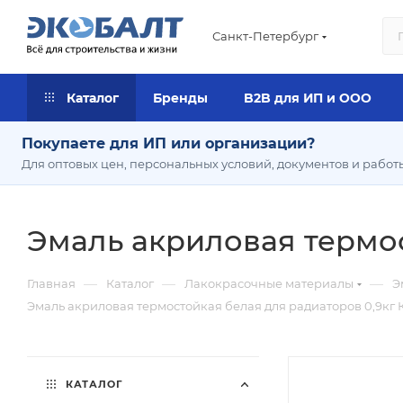
Санкт-Петербург
Каталог
Бренды
B2B для ИП и ООО
Покупаете для ИП или организации?
Для оптовых цен, персональных условий, документов и работ
Эмаль акриловая термос
—
—
—
Главная
Каталог
Лакокрасочные материалы
Э
Эмаль акриловая термостойкая белая для радиаторов 0,9кг К
КАТАЛОГ