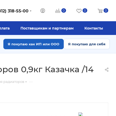
812) 318-55-00
0
0
0
плата
Поставщикам и партнерам
Контакты
Я покупаю как ИП или ООО
Я покупаю для себя
ов 0,9кг Казачка /14
—
ля радиаторов