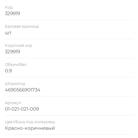
Код
329919
Базовая единица
шт
Короткий код
329919
Объем/Вес
0.9
ШтрихКод
4690566901734
Артикул
01-021-021-009
Цвет/База под колеровку
Красно-коричневый