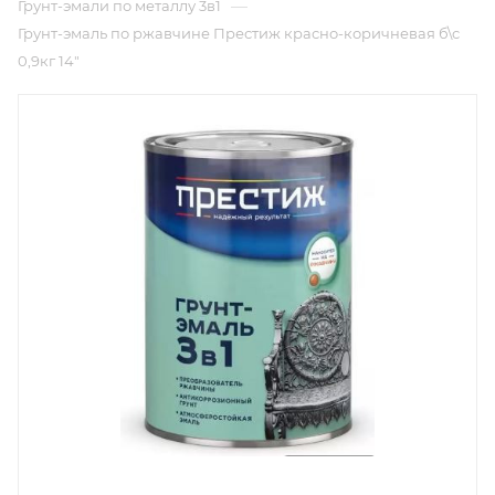
—
Грунт-эмали по металлу 3в1
Грунт-эмаль по ржавчине Престиж красно-коричневая б\с
0,9кг 14"