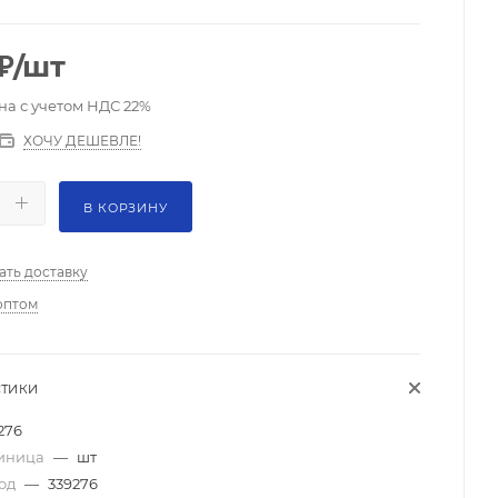
₽
/шт
на с учетом НДС 22%
ХОЧУ ДЕШЕВЛЕ!
В КОРЗИНУ
ать доставку
оптом
СТИКИ
276
диница
—
шт
код
—
339276