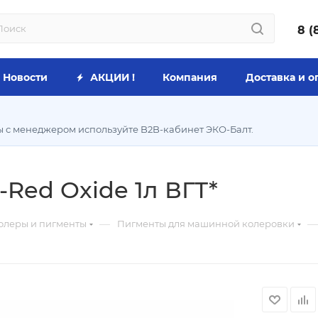
8 (
Новости
АКЦИИ !
Компания
Доставка и о
ы с менеджером используйте B2B-кабинет ЭКО-Балт.
-Red Oxide 1л ВГТ*
—
—
олеры и пигменты
Пигменты для машинной колеровки