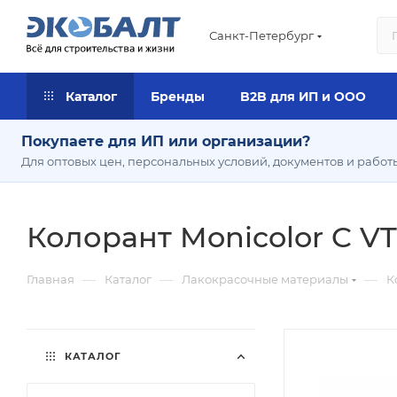
Санкт-Петербург
Каталог
Бренды
B2B для ИП и ООО
Покупаете для ИП или организации?
Для оптовых цен, персональных условий, документов и работ
Колорант Monicolor C VT
—
—
—
Главная
Каталог
Лакокрасочные материалы
К
КАТАЛОГ