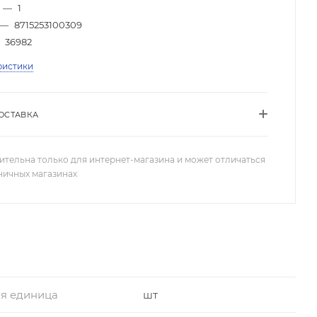
—
1
—
8715253100309
36982
ристики
ОСТАВКА
ительна только для интернет-магазина и может отличаться
зничных магазинах
я единица
шт