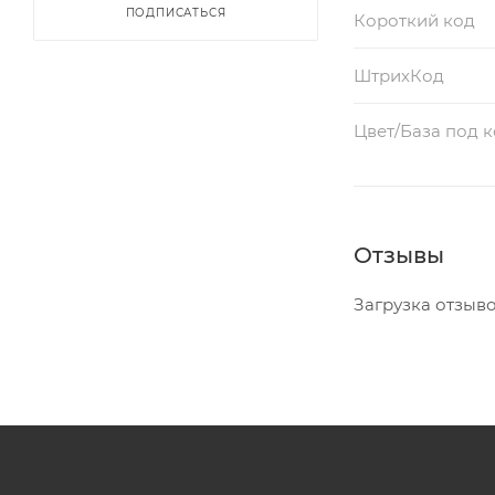
ПОДПИСАТЬСЯ
Короткий код
ШтрихКод
Цвет/База под 
Отзывы
Загрузка отзывов