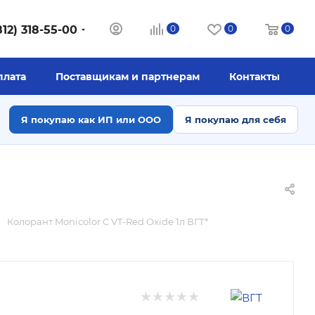
812) 318-55-00
0
0
0
плата
Поставщикам и партнерам
Контакты
Я покупаю как ИП или ООО
Я покупаю для себя
Колорант Monicolor C VT-Red Oxide 1л ВГТ*