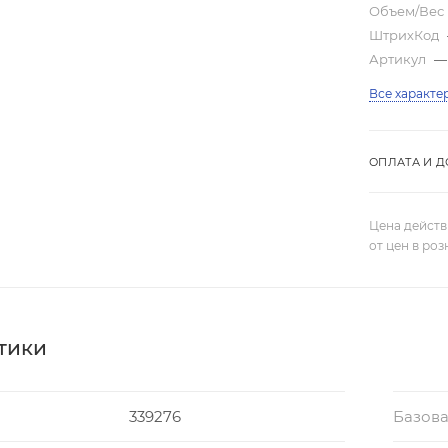
Объем/Вес
ШтрихКод
Артикул
—
Все характе
ОПЛАТА И Д
Цена действ
от цен в ро
тики
339276
Базова