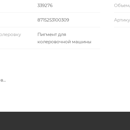
339276
Объем
8715253100309
Артику
колеровку
Пигмент для
колеровочной машины
...