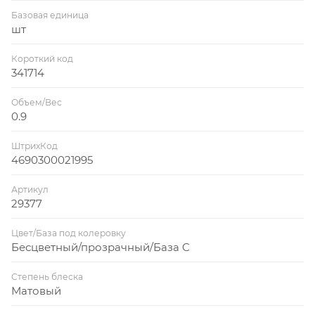
Базовая единица
шт
Короткий код
341714
Объем/Вес
0.9
ШтрихКод
4690300021995
Артикул
29377
Цвет/База под колеровку
Бесцветный/прозрачный/База C
Степень блеска
Матовый