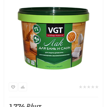
1 774
₽
/шт