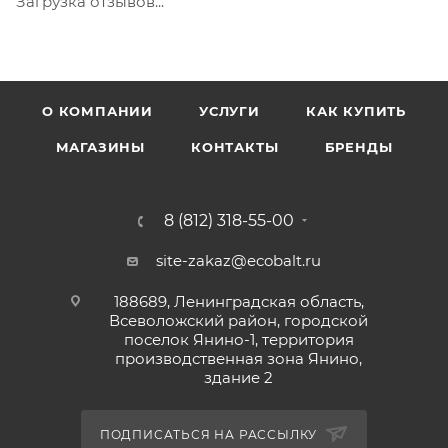
Загрузка отзывов...
Наносится сплошным слоем кистью, валиком,
краскопультом, тампоном, наливом или окунанием.
Работы производить при нормальной влажности и
температуре не ниже +7°С. Для получения лучшего
О КОМПАНИИ
УСЛУГИ
КАК КУПИТЬ
декоративного эффекта рекомендуется двукратное
или многократное нанесение с промежуточной
МАГАЗИНЫ
КОНТАКТЫ
БРЕНДЫ
сушкой 1 час. Ориентировочный расход при
нанесении кистью на дерево 100-160 г/м² первый
8 (812) 318-55-00
слой, 100 г/м² второй слой Хранение: В плотно
закрытой таре при температуре от 0°С до 40°С .
site-zakaz@ecobalt.ru
Допускается замораживание до -15°С, но не более 5
циклов замораживания-оттаивания. Срок годности
188689, Ленинградская область,
Всеволожский район, городской
24 месяца с даты изготовления.
поселок Янино-1, территория
производственная зона Янино,
здание 2
ПОДПИСАТЬСЯ НА РАССЫЛКУ