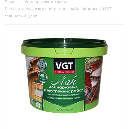
—
—
Лаки
Универсальные лаки
Лак для наружных и внутренних работ акриловый ВГТ
глянцевый 2,2 кг