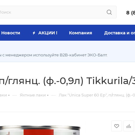
8 (
Новости
АКЦИИ !
Компания
Доставка и о
ы с менеджером используйте B2B-кабинет ЭКО-Балт.
/глянц. (ф.-0,9л) Tikkurila/
—
—
аки
Яхтные лаки
Лак "Unica Super 60 Ep", п/глянц. (ф.-0