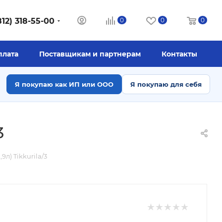
812) 318-55-00
0
0
0
плата
Поставщикам и партнерам
Контакты
Я покупаю как ИП или ООО
Я покупаю для себя
3
,9л) Tikkurila/3