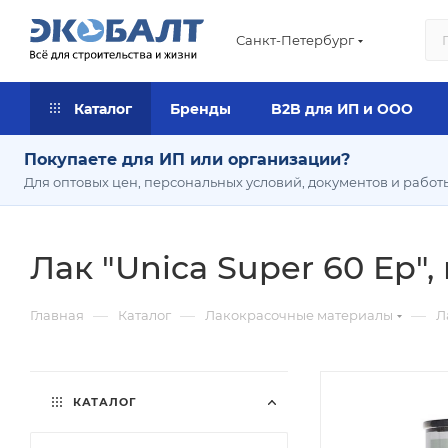
Санкт-Петербург
Каталог
Бренды
B2B для ИП и ООО
Покупаете для ИП или организации?
Для оптовых цен, персональных условий, документов и работ
Лак "Unica Super 60 Ep", п
—
—
—
Главная
Каталог
Лакокрасочные материалы
Л
КАТАЛОГ