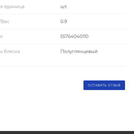
я единица
шт.
/Вес
0.9
л
55764040110
ь блеска
Полуглянцевый
ОСТАВИТЬ ОТЗЫВ