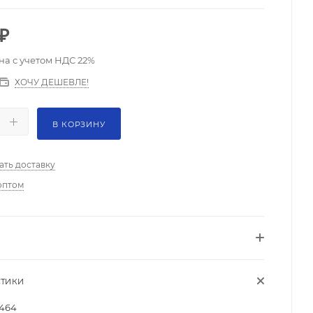
₽
на с учетом НДС 22%
ХОЧУ ДЕШЕВЛЕ!
В КОРЗИНУ
ать доставку
оптом
СТИКИ
464