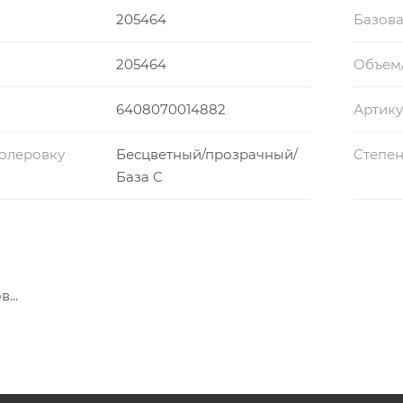
205464
Базова
205464
Объем
6408070014882
Артику
колеровку
Бесцветный/прозрачный/
Степен
База C
...