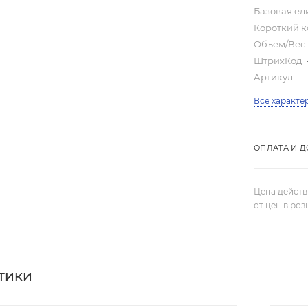
Базовая е
Короткий 
Объем/Вес
ШтрихКод
Артикул
—
Все характе
ОПЛАТА И Д
Цена действ
от цен в ро
тики