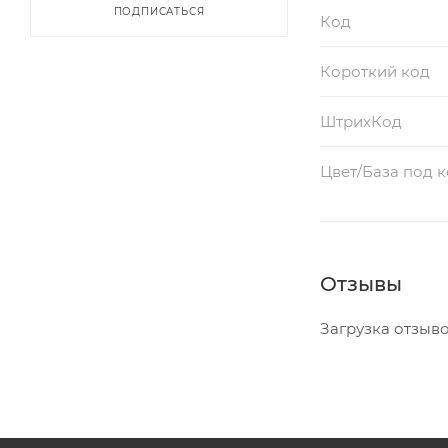
ПОДПИСАТЬСЯ
Код
Короткий код
ШтрихКод
Цвет/База под 
Отзывы
Загрузка отзывов