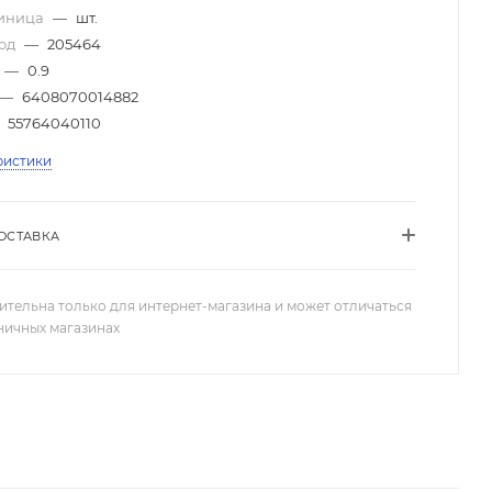
диница
—
шт.
код
—
205464
—
0.9
—
6408070014882
55764040110
ристики
ОСТАВКА
ительна только для интернет-магазина и может отличаться
зничных магазинах