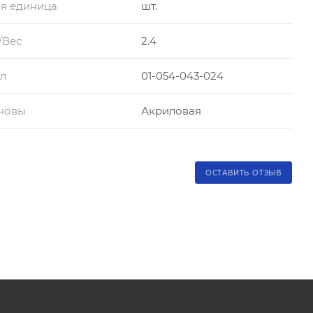
я единица
шт.
/Вес
2.4
л
01-054-043-024
сновы
Акриловая
ОСТАВИТЬ ОТЗЫВ