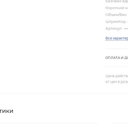
Базовая е
Короткий 
Объем/Вес
ШтрихКод
Артикул
—
Все характе
ОПЛАТА И Д
Цена действ
от цен в ро
тики