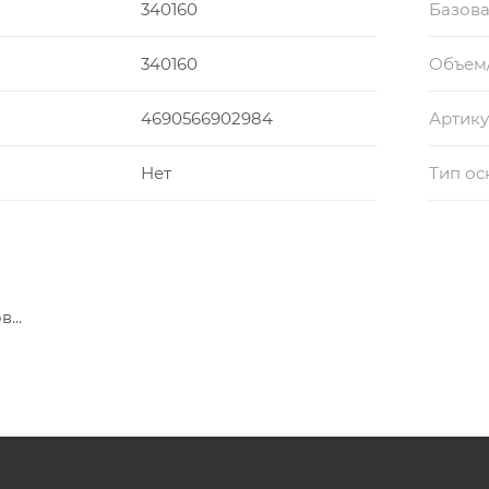
340160
Базова
340160
Объем
4690566902984
Артику
Нет
Тип о
...