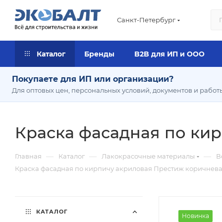
Санкт-Петербург
Каталог
Бренды
B2B для ИП и ООО
Покупаете для ИП или организации?
Для оптовых цен, персональных условий, документов и работ
Краска фасадная по кир
—
—
—
Главная
Каталог
Лакокрасочные материалы
В
Краска фасадная по кирпичу акриловая Престиж коричневая
КАТАЛОГ
Новинка