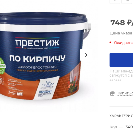
748
₽
Цена указа
Ожидаетс
Наши менед
свяжутся с 
заказа
Купить 
ХАРАКТЕРИ
Код
—
340