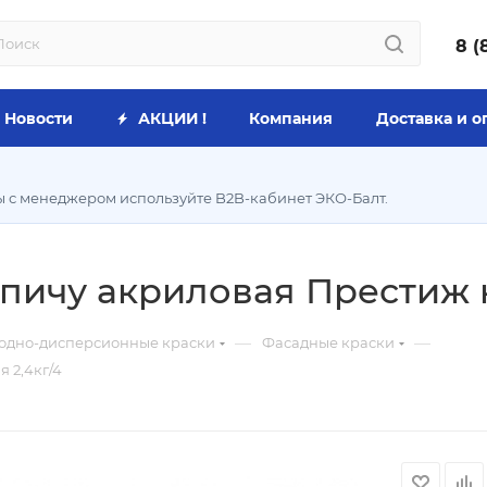
8 (
Новости
АКЦИИ !
Компания
Доставка и о
ы с менеджером используйте B2B-кабинет ЭКО-Балт.
пичу акриловая Престиж к
—
—
одно-дисперсионные краски
Фасадные краски
 2,4кг/4