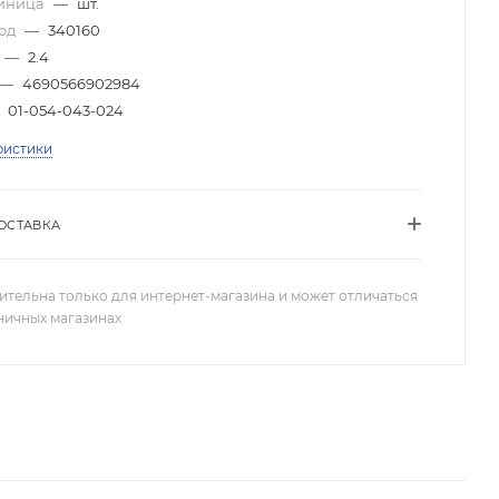
диница
—
шт.
код
—
340160
—
2.4
—
4690566902984
01-054-043-024
ристики
ОСТАВКА
ительна только для интернет-магазина и может отличаться
зничных магазинах