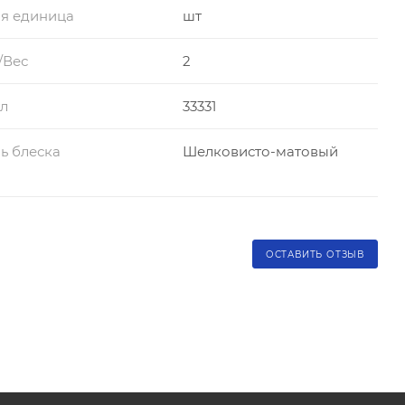
я единица
шт
/Вес
2
л
33331
ь блеска
Шелковисто-матовый
ОСТАВИТЬ ОТЗЫВ