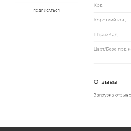
Код
ПОДПИСАТЬСЯ
Короткий код
ШтрихКод
Цвет/База под 
Отзывы
Загрузка отзывов