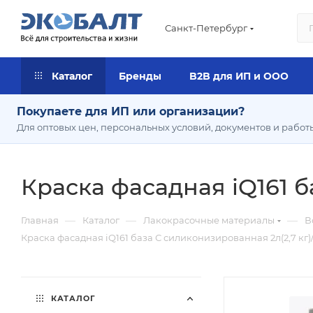
Санкт-Петербург
Каталог
Бренды
B2B для ИП и ООО
Покупаете для ИП или организации?
Для оптовых цен, персональных условий, документов и работ
Краска фасадная iQ161 б
—
—
—
Главная
Каталог
Лакокрасочные материалы
В
Краска фасадная iQ161 база С силиконизированная 2л(2,7 кг)
КАТАЛОГ