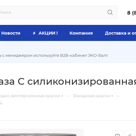
8 (
Новости
АКЦИИ !
Компания
Доставка и о
ы с менеджером используйте B2B-кабинет ЭКО-Балт.
аза С силиконизированная 
—
—
одно-дисперсионные краски
Фасадные краски
/4