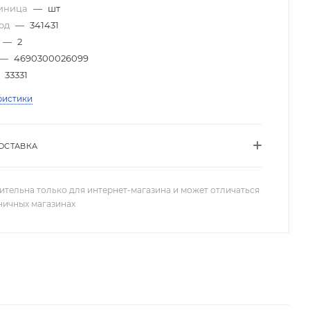
диница
—
шт
код
—
341431
—
2
—
4690300026099
33331
ристики
ОСТАВКА
ительна только для интернет-магазина и может отличаться
зничных магазинах