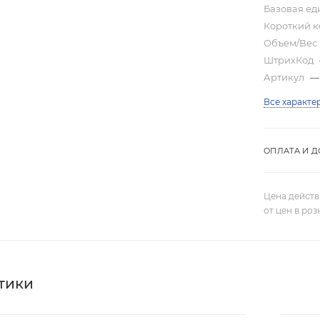
Базовая е
Короткий 
Объем/Вес
ШтрихКод
Артикул
—
Все характе
ОПЛАТА И Д
Цена действ
от цен в ро
тики