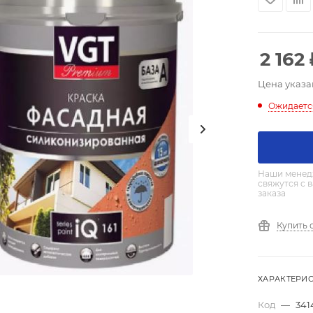
2 162
Цена указа
Ожидаетс
Наши менед
свяжутся с 
заказа
Купить 
ХАРАКТЕРИ
Код
—
341