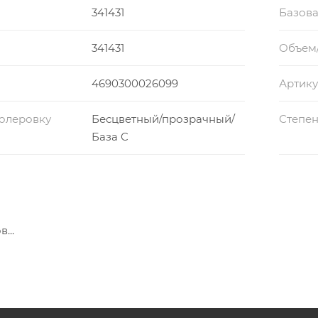
341431
Базова
341431
Объем
4690300026099
Артику
колеровку
Бесцветный/прозрачный/
Степен
База C
...