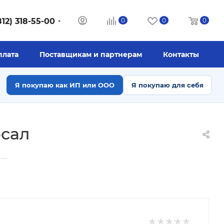
812) 318-55-00
0
0
0
плата
Поставщикам и партнерам
Контакты
Я покупаю как ИП или ООО
Я покупаю для себя
рсал
—