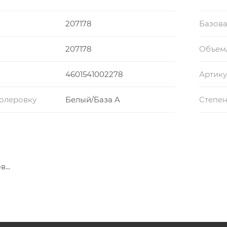
207178
Базова
207178
Объем
4601541002278
Артику
колеровку
Белый/База A
Степен
...