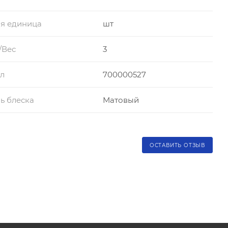
я единица
шт
/Вес
3
л
700000527
ь блеска
Матовый
ОСТАВИТЬ ОТЗЫВ