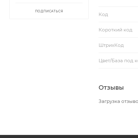
ПОДПИСАТЬСЯ
Код
Короткий код
ШтрихКод
Цвет/База под 
Отзывы
Загрузка отзывов