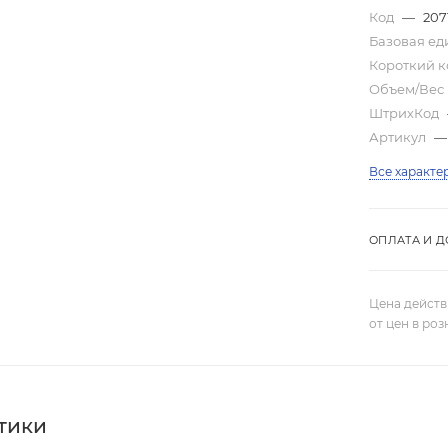
Код
—
207
Базовая е
Короткий 
Объем/Вес
ШтрихКод
Артикул
—
Все характе
ОПЛАТА И Д
Цена действ
от цен в ро
тики