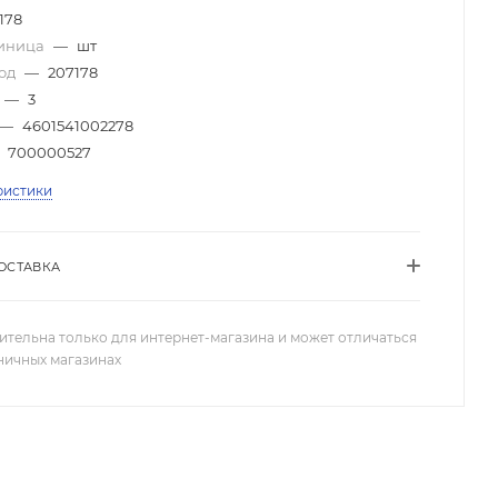
178
диница
—
шт
код
—
207178
—
3
—
4601541002278
700000527
ристики
ОСТАВКА
ительна только для интернет-магазина и может отличаться
зничных магазинах