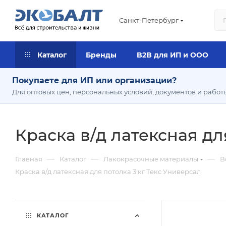
Санкт-Петербург
Каталог
Бренды
B2B для ИП и ООО
Покупаете для ИП или организации?
Для оптовых цен, персональных условий, документов и работ
Краска в/д латексная дл
—
—
—
Главная
Каталог
Лакокрасочные материалы
В
Краска в/д латексная для потолка 3 кг Текс Универсал
КАТАЛОГ